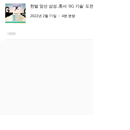
한발 앞선 삼성…美서 '6G 기술' 도전
2022년 2월 11일
4분 분량